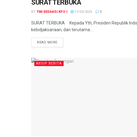
SURAT TERBUKA
2022
BY
TIM REDAKSI KP3-I
17/03/2025
0
SURAT TERBUKA Kepada Yth, Presiden Republik Indo
kebidjaksanaan, dan terutama...
READ MORE
ARSIP BERITA