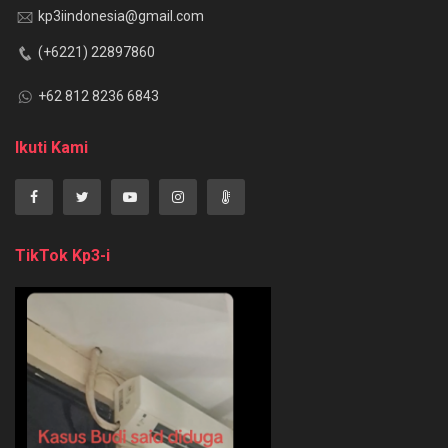
kp3iindonesia@gmail.com
(+6221) 22897860
+62 812 8236 6843
Ikuti Kami
TikTok Kp3-i