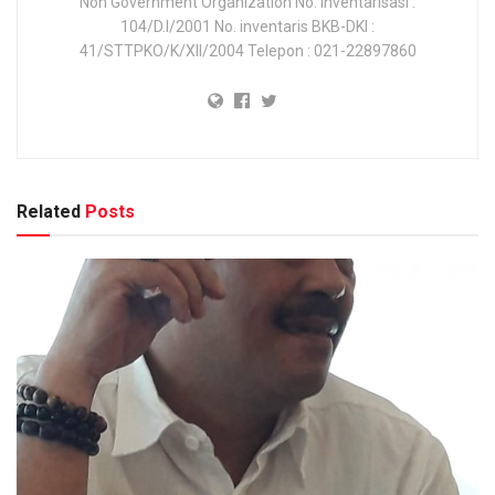
Non Government Organization No. Inventarisasi :
104/D.I/2001 No. inventaris BKB-DKI :
41/STTPKO/K/XII/2004 Telepon : 021-22897860
Related
Posts